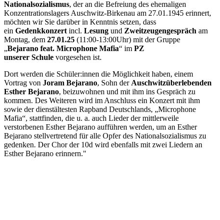
Nationalsozialismus
, der an die Befreiung des ehemaligen
Konzentrationslagers Auschwitz-Birkenau am 27.01.1945 erinnert,
möchten wir Sie darüber in Kenntnis setzen, dass
ein
Gedenkkonzert
incl.
Lesung
und
Zweitzeugengespräch
am
Montag, dem
27.01.25
(11:00-13:00Uhr) mit der Gruppe
„
Bejarano feat. Microphone Mafia
“ im
PZ
unserer
Schule
vorgesehen ist.
Dort werden die Schüler:innen die Möglichkeit haben, einem
Vortrag von
Joram Bejarano
, Sohn der
Auschwitzüberlebenden
Esther Bejarano
, beizuwohnen und mit ihm ins Gespräch zu
kommen. Des Weiteren wird im Anschluss ein Konzert mit ihm
sowie der dienstältesten Rapband Deutschlands, „Microphone
Mafia“, stattfinden, die u. a. auch Lieder der mittlerweile
verstorbenen Esther Bejarano aufführen werden, um an Esther
Bejarano stellvertretend für alle Opfer des Nationalsozialismus zu
gedenken. Der Chor der 10d wird ebenfalls mit zwei Liedern an
Esther Bejarano erinnern."