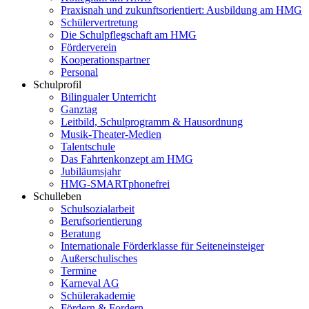
Praxisnah und zukunftsorientiert: Ausbildung am HMG
Schülervertretung
Die Schulpflegschaft am HMG
Förderverein
Kooperationspartner
Personal
Schulprofil
Bilingualer Unterricht
Ganztag
Leitbild, Schulprogramm & Hausordnung
Musik-Theater-Medien
Talentschule
Das Fahrtenkonzept am HMG
Jubiläumsjahr
HMG-SMARTphonefrei
Schulleben
Schulsozialarbeit
Berufsorientierung
Beratung
Internationale Förderklasse für Seiteneinsteiger
Außerschulisches
Termine
Karneval AG
Schülerakademie
Fördern & Fordern