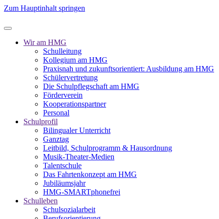
Zum Hauptinhalt springen
Wir am HMG
Schulleitung
Kollegium am HMG
Praxisnah und zukunftsorientiert: Ausbildung am HMG
Schülervertretung
Die Schulpflegschaft am HMG
Förderverein
Kooperationspartner
Personal
Schulprofil
Bilingualer Unterricht
Ganztag
Leitbild, Schulprogramm & Hausordnung
Musik-Theater-Medien
Talentschule
Das Fahrtenkonzept am HMG
Jubiläumsjahr
HMG-SMARTphonefrei
Schulleben
Schulsozialarbeit
Berufsorientierung