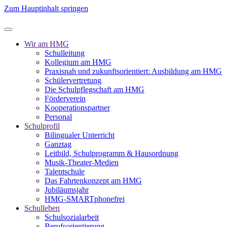
Zum Hauptinhalt springen
Wir am HMG
Schulleitung
Kollegium am HMG
Praxisnah und zukunftsorientiert: Ausbildung am HMG
Schülervertretung
Die Schulpflegschaft am HMG
Förderverein
Kooperationspartner
Personal
Schulprofil
Bilingualer Unterricht
Ganztag
Leitbild, Schulprogramm & Hausordnung
Musik-Theater-Medien
Talentschule
Das Fahrtenkonzept am HMG
Jubiläumsjahr
HMG-SMARTphonefrei
Schulleben
Schulsozialarbeit
Berufsorientierung