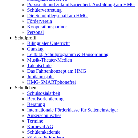
Praxisnah und zukunftsorientiert: Ausbildung am HMG
Schülervertretung
Die Schulpflegschaft am HMG
Förderverein
Kooperationspartner
Personal
Schulprofil
Bilingualer Unterricht
Ganztag
Leitbild, Schulprogramm & Hausordnung
Musik-Theater-Medien
Talentschule
Das Fahrtenkonzept am HMG
Jubiläumsjahr
HMG-SMARTphonefrei
Schulleben
Schulsozialarbeit
Berufsorientierung
Beratung
Internationale Förderklasse für Seiteneinsteiger
Außerschulisches
Termine
Karneval AG
Schülerakademie
Fördern & Fordern