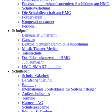
Praxisnah und zukunftsorientiert: Ausbildung am HMG
Schülervertretung
Die Schulpflegschaft am HMG
Förderverein
Kooperationspartner
Personal
Schulprofil
Bilingualer Unterricht
Ganztag
Leitbild, Schulprogramm & Hausordnung
Musik-Theater-Medien
Talentschule
Das Fahrtenkonzept am HMG
Jubiläumsjahr
HMG-SMARTphonefrei
Schulleben
Schulsozialarbeit
Berufsorientierung
Beratung
Internationale Förderklasse für Seiteneinsteiger
Außerschulisches
Termine
Karneval AG
Schülerakademie
Fördern & Fordern