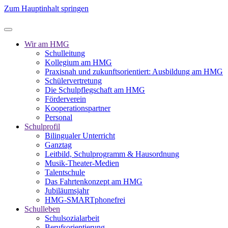
Zum Hauptinhalt springen
Wir am HMG
Schulleitung
Kollegium am HMG
Praxisnah und zukunftsorientiert: Ausbildung am HMG
Schülervertretung
Die Schulpflegschaft am HMG
Förderverein
Kooperationspartner
Personal
Schulprofil
Bilingualer Unterricht
Ganztag
Leitbild, Schulprogramm & Hausordnung
Musik-Theater-Medien
Talentschule
Das Fahrtenkonzept am HMG
Jubiläumsjahr
HMG-SMARTphonefrei
Schulleben
Schulsozialarbeit
Berufsorientierung