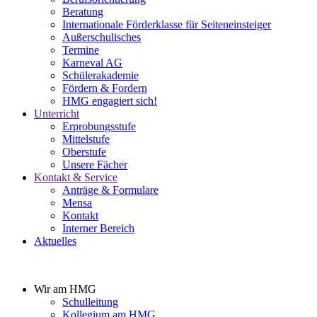
Beratung
Internationale Förderklasse für Seiteneinsteiger
Außerschulisches
Termine
Karneval AG
Schülerakademie
Fördern & Fordern
HMG engagiert sich!
Unterricht
Erprobungsstufe
Mittelstufe
Oberstufe
Unsere Fächer
Kontakt & Service
Anträge & Formulare
Mensa
Kontakt
Interner Bereich
Aktuelles
Wir am HMG
Schulleitung
Kollegium am HMG