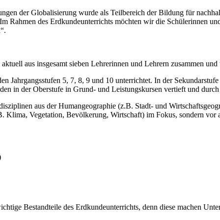
en der Globalisierung wurde als Teilbereich der Bildung für nachhalt
t. Im Rahmen des Erdkundeunterrichts möchten wir die Schülerinnen un
“.
ktuell aus insgesamt sieben Lehrerinnen und Lehrern zusammen und w
 Jahrgangsstufen 5, 7, 8, 9 und 10 unterrichtet. In der Sekundarstufe
den in der Oberstufe in Grund- und Leistungskursen vertieft und dur
disziplinen aus der Humangeographie (z.B. Stadt- und Wirtschaftsgeo
B. Klima, Vegetation, Bevölkerung, Wirtschaft) im Fokus, sondern vo
)
ichtige Bestandteile des Erdkundeunterrichts, denn diese machen Unterr