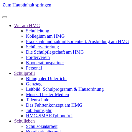
Zum Hauptinhalt springen
Wir am HMG
Schulleitung
Kollegium am HMG
Praxisnah und zukunftsorientiert: Ausbildung am HMG
Schülervertretung
Die Schulpflegschaft am HMG
Förderverein
Kooperationspartner
Personal
Schulprofil
Bilingualer Unterricht
Ganztag
Leitbild, Schulprogramm & Hausordnung
Musik-Theater-Medien
Talentschule
Das Fahrtenkonzept am HMG
Jubiläumsjahr
HMG-SMARTphonefrei
Schulleben
Schulsozialarbeit
Berufsorientierung