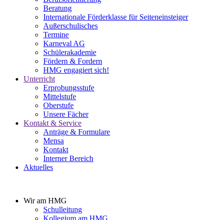
Beratung
Internationale Förderklasse für Seiteneinsteiger
Außerschulisches
Termine
Karneval AG
Schülerakademie
Fördern & Fordern
HMG engagiert sich!
Unterricht
Erprobungsstufe
Mittelstufe
Oberstufe
Unsere Fächer
Kontakt & Service
Anträge & Formulare
Mensa
Kontakt
Interner Bereich
Aktuelles
Wir am HMG
Schulleitung
Kollegium am HMG