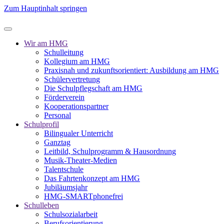
Zum Hauptinhalt springen
Wir am HMG
Schulleitung
Kollegium am HMG
Praxisnah und zukunftsorientiert: Ausbildung am HMG
Schülervertretung
Die Schulpflegschaft am HMG
Förderverein
Kooperationspartner
Personal
Schulprofil
Bilingualer Unterricht
Ganztag
Leitbild, Schulprogramm & Hausordnung
Musik-Theater-Medien
Talentschule
Das Fahrtenkonzept am HMG
Jubiläumsjahr
HMG-SMARTphonefrei
Schulleben
Schulsozialarbeit
Berufsorientierung