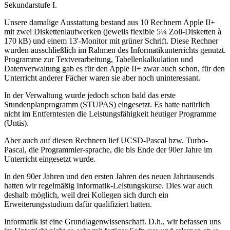
Sekundarstufe I.
Unsere damalige Ausstattung bestand aus 10 Rechnern Apple II+
mit zwei Diskettenlaufwerken (jeweils flexible 5¼ Zoll-Disketten à
170 kB) und einem 13'-Monitor mit grüner Schrift. Diese Rechner
wurden ausschließlich im Rahmen des Informatikunterrichts genutzt.
Programme zur Textverarbeitung, Tabellenkalkulation und
Datenverwaltung gab es für den Apple II+ zwar auch schon, für den
Unterricht anderer Fächer waren sie aber noch uninteressant.
In der Verwaltung wurde jedoch schon bald das erste
Stundenplanprogramm (STUPAS) eingesetzt. Es hatte natürlich
nicht im Entferntesten die Leistungsfähigkeit heutiger Programme
(Untis).
Aber auch auf diesen Rechnern lief UCSD-Pascal bzw. Turbo-
Pascal, die Programmier-sprache, die bis Ende der 90er Jahre im
Unterricht eingesetzt wurde.
In den 90er Jahren und den ersten Jahren des neuen Jahrtausends
hatten wir regelmäßig Informatik-Leistungskurse. Dies war auch
deshalb möglich, weil drei Kollegen sich durch ein
Erweiterungsstudium dafür qualifiziert hatten.
Informatik ist eine Grundlagenwissenschaft. D.h., wir befassen uns