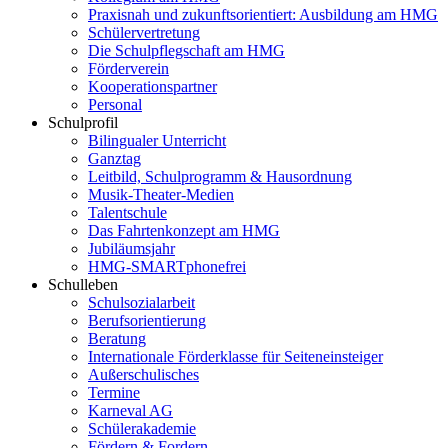
Praxisnah und zukunftsorientiert: Ausbildung am HMG
Schülervertretung
Die Schulpflegschaft am HMG
Förderverein
Kooperationspartner
Personal
Schulprofil
Bilingualer Unterricht
Ganztag
Leitbild, Schulprogramm & Hausordnung
Musik-Theater-Medien
Talentschule
Das Fahrtenkonzept am HMG
Jubiläumsjahr
HMG-SMARTphonefrei
Schulleben
Schulsozialarbeit
Berufsorientierung
Beratung
Internationale Förderklasse für Seiteneinsteiger
Außerschulisches
Termine
Karneval AG
Schülerakademie
Fördern & Fordern