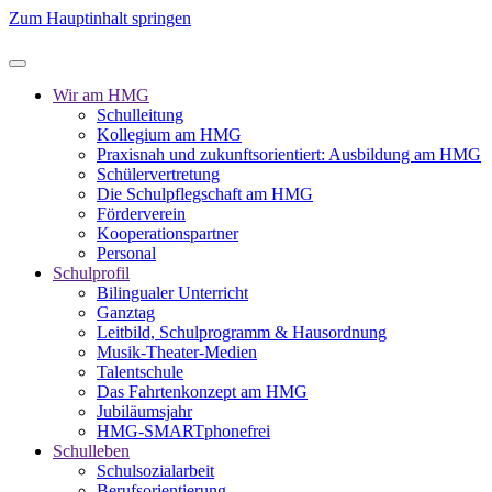
Zum Hauptinhalt springen
Wir am HMG
Schulleitung
Kollegium am HMG
Praxisnah und zukunftsorientiert: Ausbildung am HMG
Schülervertretung
Die Schulpflegschaft am HMG
Förderverein
Kooperationspartner
Personal
Schulprofil
Bilingualer Unterricht
Ganztag
Leitbild, Schulprogramm & Hausordnung
Musik-Theater-Medien
Talentschule
Das Fahrtenkonzept am HMG
Jubiläumsjahr
HMG-SMARTphonefrei
Schulleben
Schulsozialarbeit
Berufsorientierung