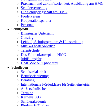
Praxisnah und zukunftsorientiert: Ausbildung am HMG
Schülervertretung
Die Schulpflegschaft am HMG
Förderverein
Kooperationspartner
Personal
Schulprofil
Bilingualer Unterricht
Ganztag
Leitbild, Schulprogramm & Hausordnung
Musik-Theater-Medien
Talentschule
Das Fahrtenkonzept am HMG
Jubiläumsjahr
HMG-SMARTphonefrei
Schulleben
Schulsozialarbeit
Berufsorientierung
Beratung
Internationale Förderklasse für Seiteneinsteiger
Außerschulisches
Termine
Karneval AG
Schülerakademie
Fördern & Fordern